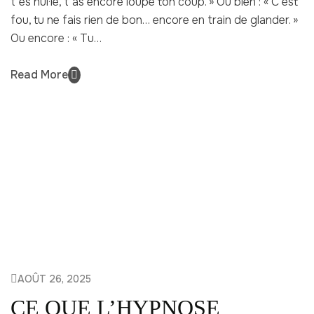
t’es nul·le, t’as encore loupé ton coup. » Ou bien : « C’est
fou, tu ne fais rien de bon… encore en train de glander. »
Ou encore : « Tu…
Read More
AOÛT 26, 2025
CE QUE L’HYPNOSE