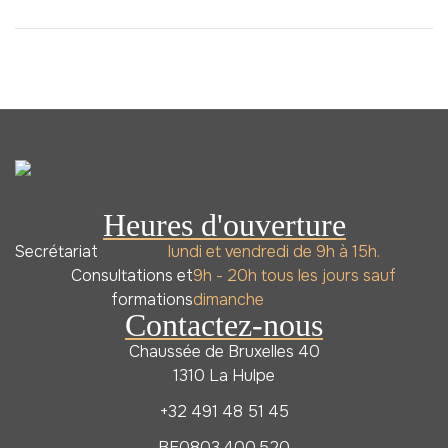
diagnostic
thérapeute?
Heures d'ouverture
Secrétariat
lundi et vendredi de 9h à 15h.
Consultations et
9h - 20h tous les jours sauf
formations
dimanche
Contactez-nous
Chaussée de Bruxelles 40
1310 La Hulpe
+32 491 48 51 45
BE0803.400.520