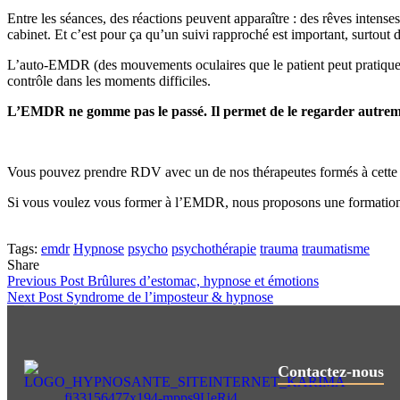
Entre les séances, des réactions peuvent apparaître : des rêves intens
cabinet. Et c’est pour ça qu’un suivi rapproché est important, surtout 
L’auto-EMDR (des mouvements oculaires que le patient peut pratiquer s
contrôle dans les moments difficiles.
L’EMDR ne gomme pas le passé. Il permet de le regarder autremen
Vous pouvez prendre RDV avec un de nos thérapeutes formés à cette
Si vous voulez vous former à l’EMDR, nous proposons une formation e
Tags:
emdr
Hypnose
psycho
psychothérapie
trauma
traumatisme
Share
Previous Post
Brûlures d’estomac, hypnose et émotions
Next Post
Syndrome de l’imposteur & hypnose
Contactez-nous