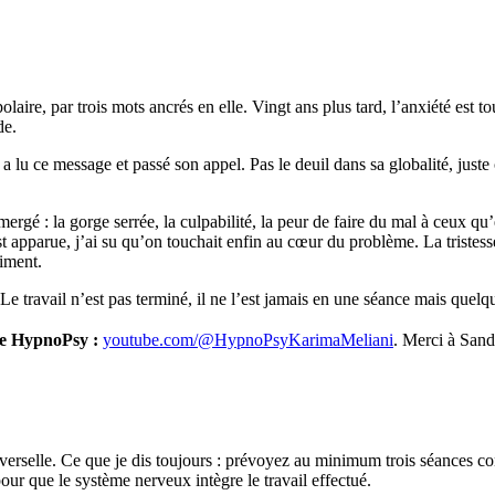
olaire, par trois mots ancrés en elle. Vingt ans plus tard, l’anxiété est
de.
a lu ce message et passé son appel. Pas le deuil dans sa globalité, juste c
é : la gorge serrée, la culpabilité, la peur de faire du mal à ceux qu’el
est apparue, j’ai su qu’on touchait enfin au cœur du problème. La tristesse
iment.
 Le travail n’est pas terminé, il ne l’est jamais en une séance mais quel
be HypnoPsy :
youtube.com/@HypnoPsyKarimaMeliani
. Merci à Sand
niverselle. Ce que je dis toujours : prévoyez au minimum trois séances
our que le système nerveux intègre le travail effectué.