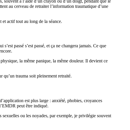
s, souvent à l’aide d’un crayon ou d’un doigt, pendant que le
ttent au cerveau de retraiter l’information traumatique d’une
t actif tout au long de la séance.
i s’est passé s’est passé, et ça ne changera jamais. Ce que
encore.
on physique, la même panique, la même douleur. Il devient ce
ur qu’un trauma soit pleinement retraité.
application est plus large : anxiété, phobies, croyances
, l’EMDR peut être indiqué.
s sexuelles ou les noyades, par exemple, je privilégie souvent