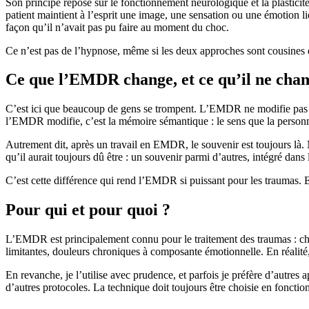
Son principe repose sur le fonctionnement neurologique et la plastici
patient maintient à l’esprit une image, une sensation ou une émotion li
façon qu’il n’avait pas pu faire au moment du choc.
Ce n’est pas de l’hypnose, même si les deux approches sont cousines e
Ce que l’EMDR change, et ce qu’il ne chan
C’est ici que beaucoup de gens se trompent. L’EMDR ne modifie pas les 
l’EMDR modifie, c’est la mémoire sémantique : le sens que la personne
Autrement dit, après un travail en EMDR, le souvenir est toujours là. 
qu’il aurait toujours dû être : un souvenir parmi d’autres, intégré dans 
C’est cette différence qui rend l’EMDR si puissant pour les traumas. Et
Pour qui et pour quoi ?
L’EMDR est principalement connu pour le traitement des traumas : choc
limitantes, douleurs chroniques à composante émotionnelle. En réalité
En revanche, je l’utilise avec prudence, et parfois je préfère d’autre
d’autres protocoles. La technique doit toujours être choisie en fonctio