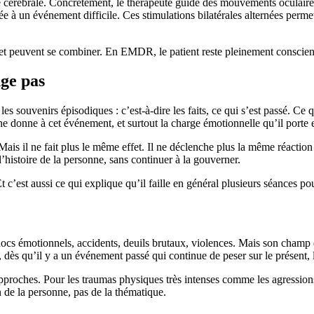
té cérébrale. Concrètement, le thérapeute guide des mouvements oculaire
ée à un événement difficile. Ces stimulations bilatérales alternées perme
t peuvent se combiner. En EMDR, le patient reste pleinement conscient e
ge pas
souvenirs épisodiques : c’est-à-dire les faits, ce qui s’est passé. Ce qu
 donne à cet événement, et surtout la charge émotionnelle qu’il porte 
Mais il ne fait plus le même effet. Il ne déclenche plus la même réacti
l’histoire de la personne, sans continuer à la gouverner.
 c’est aussi ce qui explique qu’il faille en général plusieurs séances po
s émotionnels, accidents, deuils brutaux, violences. Mais son champ d’
, dès qu’il y a un événement passé qui continue de peser sur le présent
s approches. Pour les traumas physiques très intenses comme les agression
n de la personne, pas de la thématique.