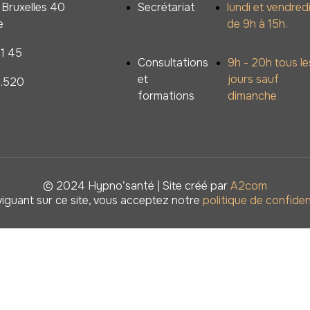
Bruxelles 40
Secrétariat
lundi et vendred
e
de 9h à 15h.
1 45
Consultations
9h - 20h tous le
et
jours sauf
.520
formations
dimanche
© 2024 Hypno’santé | Site créé par
A2com
iguant sur ce site, vous acceptez notre
politique de confiden