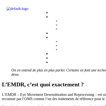
EMDR : comment ça fonctionne
Home
>
EMDR
>
EMDR : comment ça fonctionne vraiment ?
mars 06, 2026
EMDR : comment ça fonctionne vraiment 
⚠️ Cet article aborde le trauma et le deuil. Prenez soin de vous.
On en entend de plus en plus parler. Certains en font une techniq
deux.
L’EMDR, c’est quoi exactement ?
L’EMDR – Eye Movement Desensitization and Reprocessing – est une t
reconnue par l’OMS comme l’un des traitements de référence pour le t