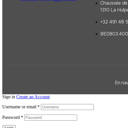
Chaussée de 
1310 La Hulp
+32 491 48 5
BE0803.400
En nav
Sign in
Create an Account
Username or email
*
Password
*